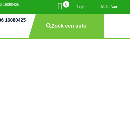
0
06 16080425
Login
Meld Aan
06 16080425
Zoek een auto