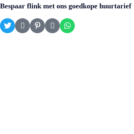
Bespaar flink met ons goedkope huurtarief
Contact
Vissersdijk Beneden 70
3319 GW Dordrecht
info@directautoverhuur.com
(+31)06 16080425
Informatie
Home
Huurauto’s
Over Ons
Contact