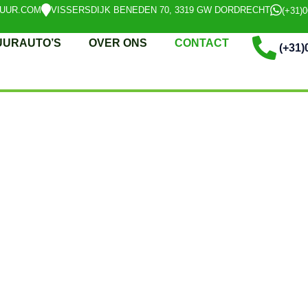
UUR.COM
VISSERSDIJK BENEDEN 70, 3319 GW DORDRECHT
(+31)
UURAUTO’S
OVER ONS
CONTACT
(+31)