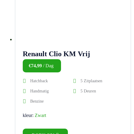
Renault Clio KM Vrij
€
74,99
/ Dag
Hatchback
5 Zitplaatsen
Handmatig
5 Deuren
Benzine
kleur:
Zwart