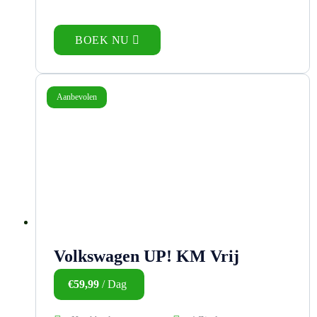
BOEK NU
Aanbevolen
Volkswagen UP! KM Vrij
€
59,99
/ Dag