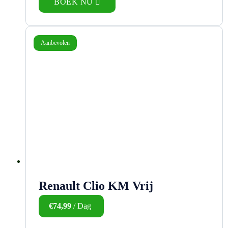
BOEK NU
Aanbevolen
Renault Clio KM Vrij
€
74,99
/ Dag