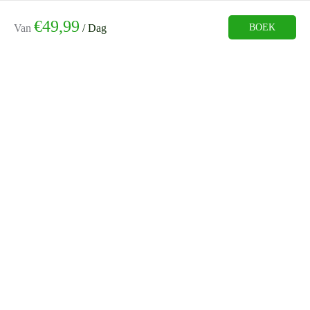
€
49,99
BOEK
Van
/ Dag
Contact
Vissersdijk Beneden 70
3319 GW Dordrecht
info@directautoverhuur.com
(+31)06 16080425
Informatie
Home
Huurauto’s
Over Ons
Contact
Openingstijden