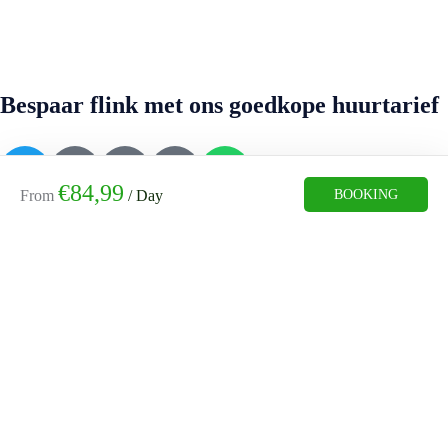
Bespaar flink met ons goedkope huurtarief
€
84,99
BOOKING
From
/ Day
Contact
Vissersdijk Beneden 70
3319 GW Dordrecht
info@directautoverhuur.com
(+31)06 16080425
Informatie
Home