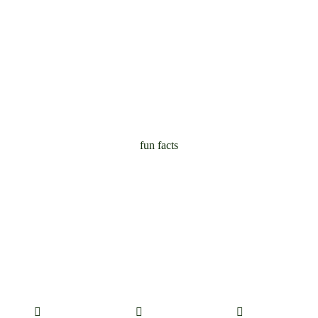
fun facts
Bespaar Tijd En Geld Met
Direct Autoverhuur