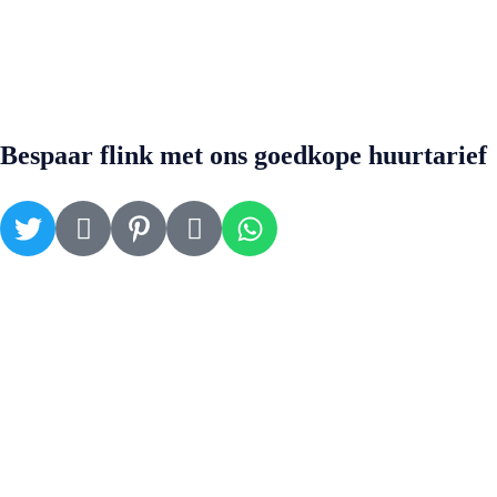
Bespaar flink met ons goedkope huurtarief
Contact
Vissersdijk Beneden 70
3319 GW Dordrecht
info@directautoverhuur.com
(+31)06 16080425
Informatie