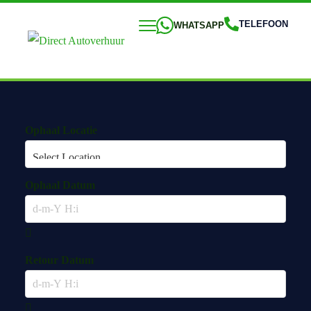
TELEFOON
WHATSAPP
Ophaal Locatie
Ophaal Datum
Retour Datum