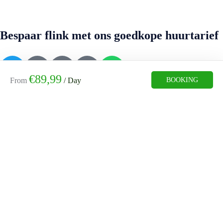
Bespaar flink met ons goedkope huurtarief
€
89,99
BOOKING
From
/ Day
Contact
Vissersdijk Beneden 70
3319 GW Dordrecht
info@directautoverhuur.com
(+31)06 16080425
Informatie
Home
Huurauto’s