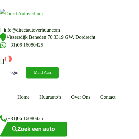
info@directautoverhuur.com
Vissersdijk Beneden 70 3319 GW, Dordrecht
(+31)06 16080425
0
Login
Meld Aan
Home
Huurauto’s
Over Ons
Contact
(+31)06 16080425
Zoek een auto