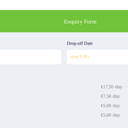
Enquiry Form
Drop-off Date
€
17,50
/day
€
7,50
/day
€
5,00
/day
€
5,00
/day